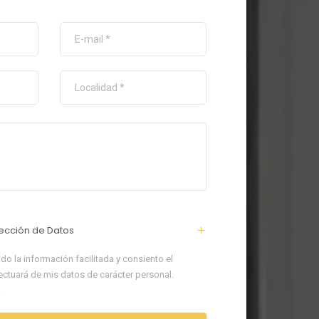
ección de Datos
do la información facilitada y consiento el
ectuará de mis datos de carácter personal.
.