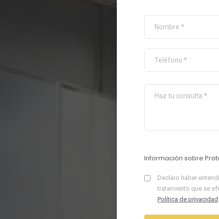
Información sobre Prot
Declaro haber entendi
tratamiento que se ef
Política de privacidad