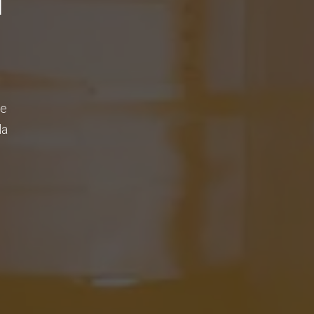
I
de
la