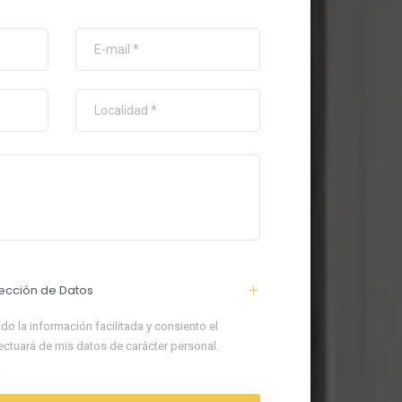
ección de Datos
do la información facilitada y consiento el
ectuará de mis datos de carácter personal.
.