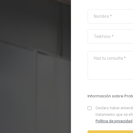
Información sobre Prot
Declaro haber entendi
tratamiento que se ef
Política de privacidad