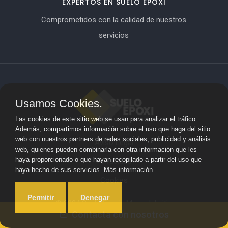
EXPERTOS EN SUELO EPOXI
Comprometidos con la calidad de nuestros
servicios
Usamos Cookies.
Las cookies de este sitio web se usan para analizar el tráfico.
Además, compartimos información sobre el uso que haga del sitio
web con nuestros partners de redes sociales, publicidad y análisis
Aviso Legal
web, quienes pueden combinarla con otra información que les
haya proporcionado o que hayan recopilado a partir del uso que
Privacidad
haya hecho de sus servicios.
Más información
Cookies
Permitir
Denegar
© 2024 Suelo Epoxi ·
Mapa del sitio
Contacta con nosotros