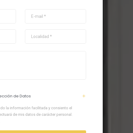
ección de Datos
do la información facilitada y consiento el
ectuará de mis datos de carácter personal.
.