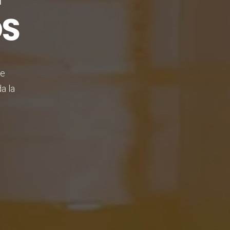
OS
de
a la