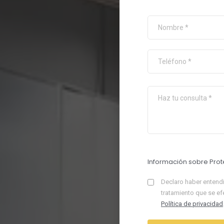
Información sobre Prot
Declaro haber entendi
tratamiento que se ef
Política de privacidad