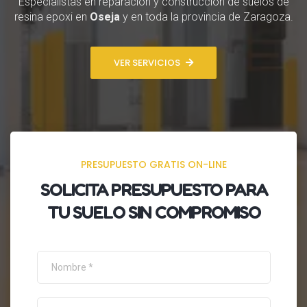
Especialistas en reparación y construcción de suelos de
resina epoxi en
Oseja
y en toda la provincia de Zaragoza.
VER SERVICIOS
PRESUPUESTO GRATIS ON-LINE
SOLICITA
PRESUPUESTO
PARA
TU SUELO SIN COMPROMISO